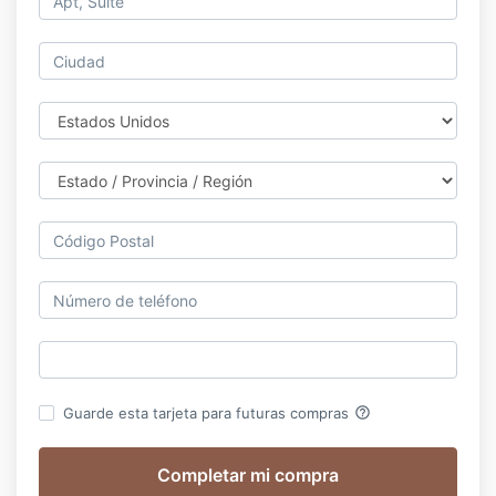
help_outline
Guarde esta tarjeta para futuras compras