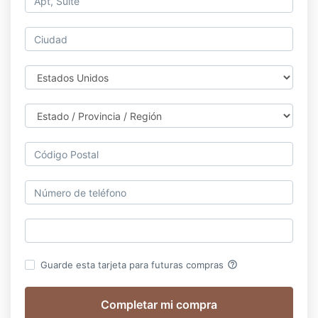
help_outline
Guarde esta tarjeta para futuras compras