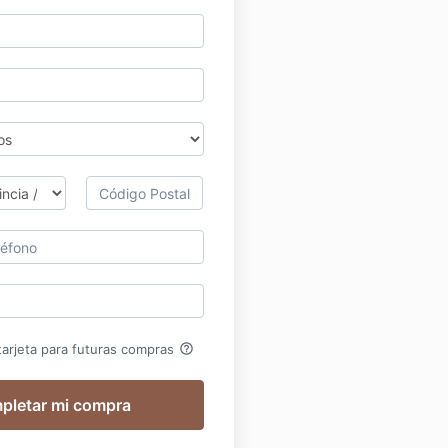
help_outline
arjeta para futuras compras